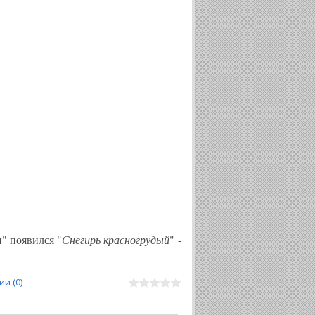
" появился "
Снегирь красногрудый
" -
и (0)