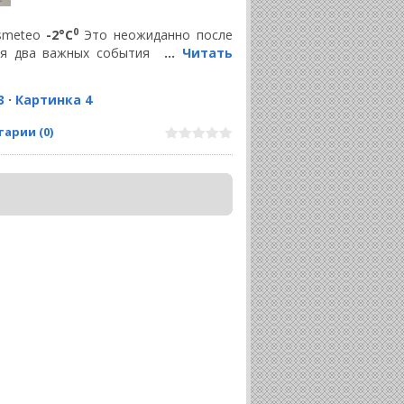
0
ismeteo
-2°С
Это неожиданно после
ня два важных события
...
Читать
3
·
Картинка 4
арии (0)