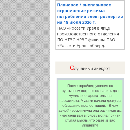
Плановое / внеплановое
ограничение режима
потребления электроэнергии
на 18 июля 2026 г.
ПАО «Россети Урал в лице
производственного отделения
ПО НТЭС НРЭС филиала ПАО
«Россети Урал - «Сверд...
C
лучайный анекдот
После кораблекрушения на
пустынном острове оказались два
мужика и очаровательная
пассажирка. Мужики начали драку за
обладание прелестницей. - В чем
дело? - воскликнула она разнимая их,
- неужели вам в голову могла прийти
глупая мысль, что один из вас
лишний?!