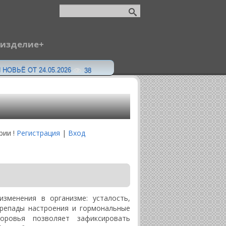
 изделие
НОВЬЁ ОТ 24.05.2026
38
ии !
Регистрация
|
Вход
зменения в организме: усталость,
ерепады настроения и гормональные
оровья позволяет зафиксировать