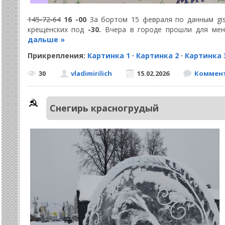
145-72-64
16 -00
За бортом 15 февраля по данным g
крещенских под
-30.
Вчера в городе прошли для ме
дальше »
Прикрепления:
Картинка 1
·
Картинка 2
·
Картинка 
30
vladimirilich
15.02.2026
Коммент
Снегирь красногрудый