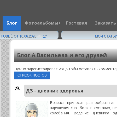
Блог
Фотоальбомы
Гостевая
Заказать
·
ОВЬЁ ОТ 10.06.2026
МОИ СТАТЬИ 
17
Блог А.Васильева и его друзей
Нужно зарегистрироваться..,чтобы оставлять комментар
ДЗ - дневник здоровья
Возраст приносит разнообразные и
нарушения сна, боли в суставах, п
колебания. Ведение дневника зд