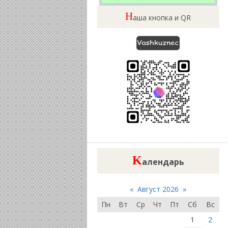
Н
аша кнопка и QR
K
алендарь
«
Август 2026
»
Пн
Вт
Ср
Чт
Пт
Сб
Вс
1
2