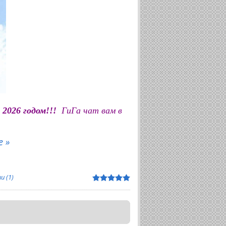
 2026 годом!!!
ГиГа чат вам в
 »
 (1)