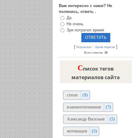
Вам интересно с нами? Не
поленись, ответь .
Да
Не очень
Зря потратил время
[
·
]
Результаты
Архив опросов
Всего ответов:
39
C
писок тегов
материалов сайта
стихи
(9)
взаимоотношения
(7)
Александр Васильев
(5)
мотивация
(5)