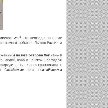
0
ismeteo
-2°С
Это неожиданно после
два важных события
Лыжня России и
ложенный на юге острова Хайнань
в
 Гавайи, Куба и Бангкок. Благодаря
природе Санью часто сравнивают с
и Гавайями»
или
«китайскими