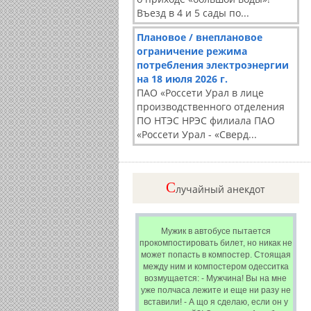
Въезд в 4 и 5 сады по...
Плановое / внеплановое
ограничение режима
потребления электроэнергии
на 18 июля 2026 г.
ПАО «Россети Урал в лице
производственного отделения
ПО НТЭС НРЭС филиала ПАО
«Россети Урал - «Сверд...
C
лучайный анекдот
Мужик в автобусе пытается
прокомпостировать билет, но никак не
может попасть в компостер. Стоящая
между ним и компостером одесситка
возмущается: - Мужчина! Вы на мне
уже полчаса лежите и еще ни разу не
вставили! - А що я сделаю, если он у