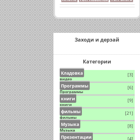
Заходи и дерзай
Категории
Кладовка
[3]
видео
Программы
[6]
Программы
книги
[9]
книги
фильмы
[21]
фильмы
Музыка
[8]
Музыка
Презентации
[4]