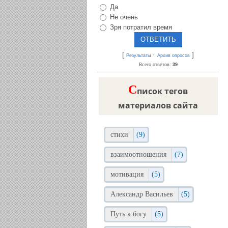
Да
Не очень
Зря потратил время
[
·
]
Результаты
Архив опросов
Всего ответов:
39
C
писок тегов
материалов сайта
стихи
(9)
взаимоотношения
(7)
мотивация
(5)
Александр Васильев
(5)
Путь к богу
(5)