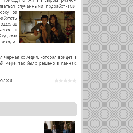
. Приходится жить в сыром грязном
иваться случайными подработками.
овку за
аботать
Подделав
яется в
йку дома
риходит
 черная комедия, которая войдет в
й мере, так было решено в Каннах,
05.2026