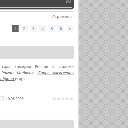
[4]
Страницы
:
1
2
3
4
5
6
»
 года комедия Россия в фильме
Роман Мадянов -
Борис Алексеевич
Боброва
и др.
10.06.2026