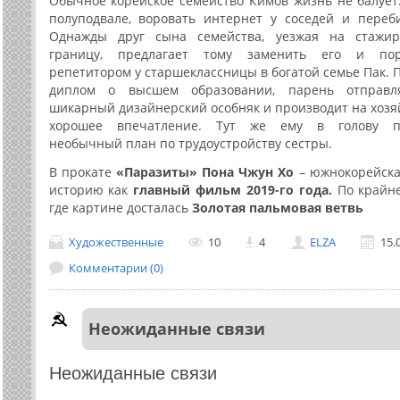
Обычное корейское семейство Кимов жизнь не балует
полуподвале, воровать интернет у соседей и переб
Однажды
друг сына семейства, уезжая на стажир
границу, предлагает тому заменить его и пор
репетитором у старшеклассницы в богатой семье Пак. 
диплом о высшем образовании, парень отправл
шикарный дизайнерский особняк и производит на хозя
хорошее впечатление. Тут же ему в голову п
необычный план по трудоустройству сестры.
В прокате
«Паразиты» Пона Чжун Хо
– южнокорейская
историю как
главный фильм 2019-го года.
По крайне
где картине досталась
Золотая пальмовая ветвь
Художественные
10
4
ELZA
15.
Комментарии (0)
Неожиданные связи
Неожиданные связи