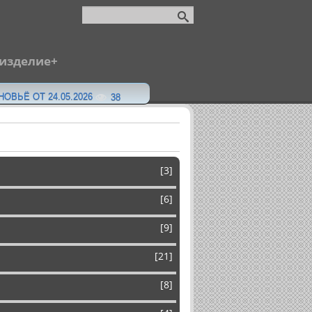
 изделие
ОВЬЁ ОТ 24.05.2026
38
[3]
[6]
[9]
[21]
[8]