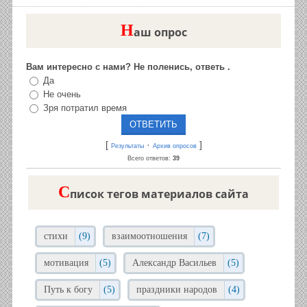
Н
аш опрос
Вам интересно с нами? Не поленись, ответь .
Да
Не очень
Зря потратил время
[
·
]
Результаты
Архив опросов
Всего ответов:
39
C
писок тегов материалов сайта
стихи
(9)
взаимоотношения
(7)
мотивация
(5)
Александр Васильев
(5)
Путь к богу
(5)
праздники народов
(4)