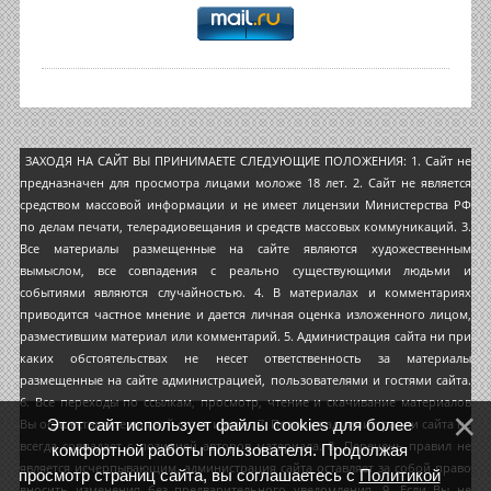
ЗАХОДЯ НА САЙТ ВЫ ПРИНИМАЕТЕ СЛЕДУЮЩИЕ ПОЛОЖЕНИЯ: 1. Сайт не
предназначен для просмотра лицами моложе 18 лет. 2. Сайт не является
средством массовой информации и не имеет лицензии Министерства РФ
по делам печати, телерадиовещания и средств массовых коммуникаций. 3.
Все материалы размещенные на сайте являются художественным
вымыслом, все совпадения с реально существующими людьми и
событиями являются случайностью. 4. В материалах и комментариях
приводится частное мнение и дается личная оценка изложенного лицом,
разместившим материал или комментарий. 5. Администрация сайта ни при
каких обстоятельствах не несет ответственность за материалы
размещенные на сайте администрацией, пользователями и гостями сайта.
6. Все переходы по ссылкам, просмотр, чтение и скачивание материалов
Этот сайт использует файлы cookies для более
Вы осуществляете на свой страх и риск. 7. Позиция администрации сайта не
всегда совпадает с позицией авторов материала. 8. Перечень правил не
комфортной работы пользователя. Продолжая
является исчерпывающим, администрация сайта оставляет за собой право
просмотр страниц сайта, вы соглашаетесь с
Политикой
вносить изменения без предварительного уведомления. 9. Если Вы не