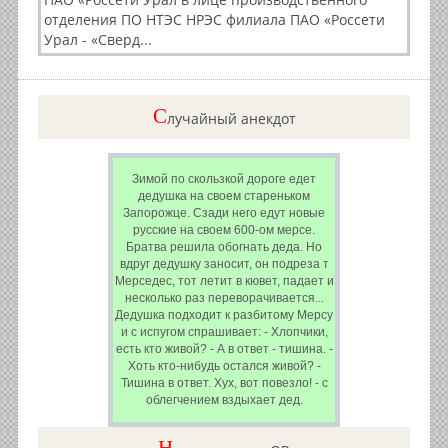
отделения ПО НТЭС НРЭС филиала ПАО «Россети
Урал - «Сверд...
C
лучайный анекдот
Зимой по скользкой дороге едет
дедушка на своем стареньком
Запорожце. Сзади него едут новые
русские на своем 600-ом мерсе.
Братва решила обогнать деда. Но
вдруг дедушку заносит, он подреза т
Мерседес, тот летит в кювет, падает и
несколько раз переворачивается...
Дедушка подходит к разбитому Мерсу
и с испугом спрашивает: - Хлопчики,
есть кто живой? - А в ответ - тишина. -
Хоть кто-нибудь остался живой? -
Тишина в ответ. Хух, вот повезло! - с
облегчением вздыхает дед.