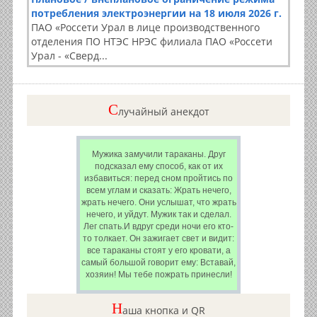
потребления электроэнергии на 18 июля 2026 г.
ПАО «Россети Урал в лице производственного
отделения ПО НТЭС НРЭС филиала ПАО «Россети
Урал - «Сверд...
C
лучайный анекдот
Мужика замучили тараканы. Друг
подсказал ему способ, как от их
избавиться: перед сном пройтись по
всем углам и сказать: Жрать нечего,
жрать нечего. Они услышат, что жрать
нечего, и уйдут. Мужик так и сделал.
Лег спать.И вдруг среди ночи его кто-
то толкает. Он зажигает свет и видит:
все тараканы стоят у его кровати, а
самый большой говорит ему: Вставай,
хозяин! Мы тебе пожрать принесли!
Н
аша кнопка и QR