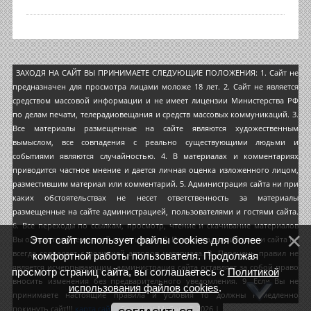
ЗАХОДЯ НА САЙТ ВЫ ПРИНИМАЕТЕ СЛЕДУЮЩИЕ ПОЛОЖЕНИЯ: 1. Сайт не
предназначен для просмотра лицами моложе 18 лет. 2. Сайт не является
средством массовой информации и не имеет лицензии Министерства РФ
по делам печати, телерадиовещания и средств массовых коммуникаций. 3.
Все материалы размещенные на сайте являются художественным
вымыслом, все совпадения с реально существующими людьми и
событиями являются случайностью. 4. В материалах и комментариях
приводится частное мнение и дается личная оценка изложенного лицом,
разместившим материал или комментарий. 5. Администрация сайта ни при
каких обстоятельствах не несет ответственность за материалы
размещенные на сайте администрацией, пользователями и гостями сайта.
6. Все переходы по ссылкам, просмотр, чтение и скачивание материалов
Этот сайт использует файлы cookies для более
Вы осуществляете на свой страх и риск. 7. Позиция администрации сайта не
всегда совпадает с позицией авторов материала. 8. Перечень правил не
комфортной работы пользователя. Продолжая
является исчерпывающим, администрация сайта оставляет за собой право
просмотр страниц сайта, вы соглашаетесь с
Политикой
вносить изменения без предварительного уведомления. 9. Если Вы не
использования файлов cookies
.
принимаете настоящие правила и условия то должны немедленно
покинуть сайт!!!
карта сайта
Copyright MyCorp © 2026
|