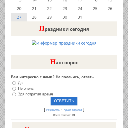
20
21
22
23
24
25
26
27
28
29
30
31
П
раздники сегодня
Н
аш опрос
Вам интересно с нами? Не поленись, ответь .
Да
Не очень
Зря потратил время
[
·
]
Результаты
Архив опросов
Всего ответов:
39