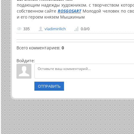
подающим надежды художником. с творчеством которо
собственном сайте
ROSGOSART
Молодой человек по сво
и его героем князем Мышкиным
335
vladimirilich
0.0
/
0
Всего комментариев
:
0
Войдите:
ОТПРАВИТЬ