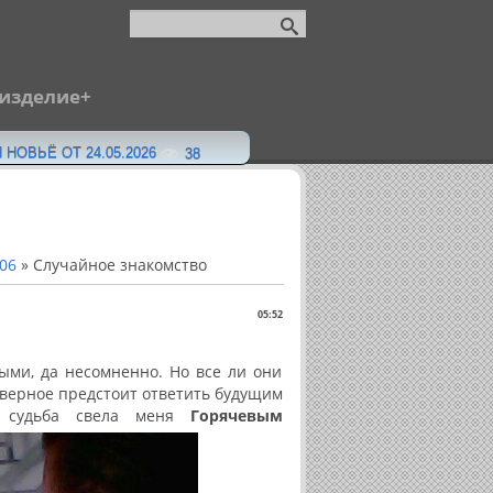
 изделие
 НОВЬЁ ОТ 24.05.2026
38
06
» Случайное знакомство
05:52
ыми, да несомненно. Но все ли они
аверное предстоит ответить будущим
а судьба свела меня
Горячевым