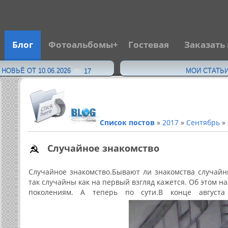
Блог
Фотоальбомы
Гостевая
Заказать
·
ОВЬЁ ОТ 10.06.2026
МОИ СТАТЬИ
17
Список постов
»
2017
»
Сентябрь
»
Случайное знакомство
Случайное знакомство.Бывают ли знакомства случайн
так случайны как на первый взгляд кажется. Об этом н
поколениям. А теперь по сути.В конце август