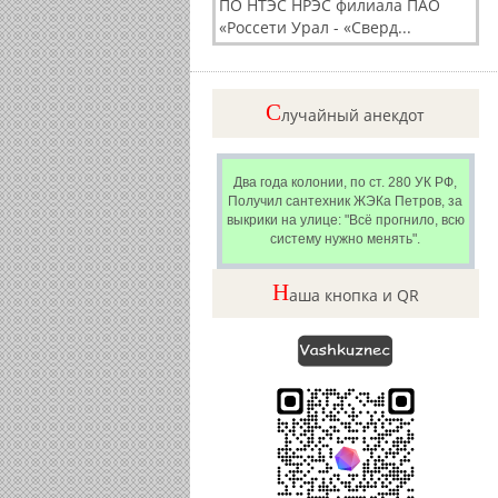
ПО НТЭС НРЭС филиала ПАО
«Россети Урал - «Сверд...
C
лучайный анекдот
Два года колонии, по ст. 280 УК РФ,
Получил сантехник ЖЭКа Петров, за
выкрики на улице: "Всё прогнило, всю
систему нужно менять".
Н
аша кнопка и QR