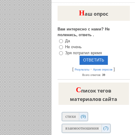
Н
аш опрос
Вам интересно с нами? Не
поленись, ответь .
Да
Не очень
Зря потратил время
[
·
]
Результаты
Архив опросов
Всего ответов:
39
C
писок тегов
материалов сайта
стихи
(9)
взаимоотношения
(7)