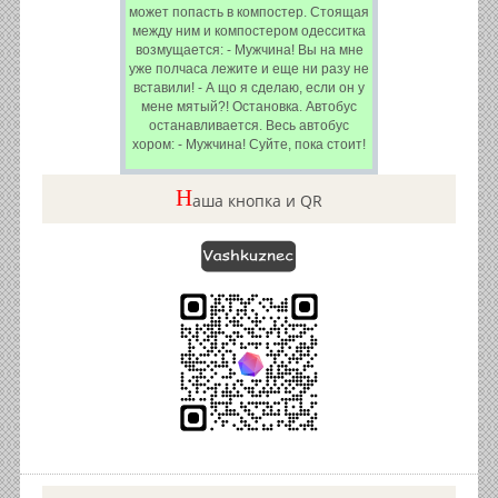
может попасть в компостер. Стоящая
между ним и компостером одесситка
возмущается: - Мужчина! Вы на мне
уже полчаса лежите и еще ни разу не
вставили! - А що я сделаю, если он у
мене мятый?! Остановка. Автобус
останавливается. Весь автобус
хором: - Мужчина! Суйте, пока стоит!
Н
аша кнопка и QR