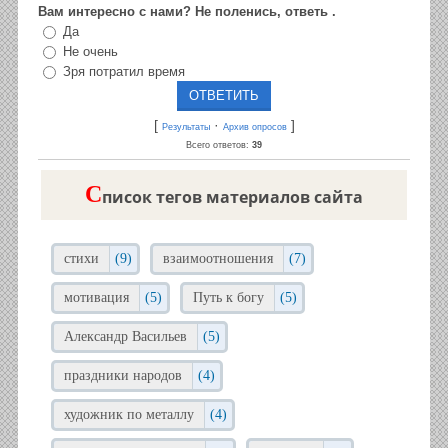
Вам интересно с нами? Не поленись, ответь .
Да
Не очень
Зря потратил время
[
·
]
Результаты
Архив опросов
Всего ответов:
39
C
писок тегов материалов сайта
стихи
(9)
взаимоотношения
(7)
мотивация
(5)
Путь к богу
(5)
Александр Васильев
(5)
праздники народов
(4)
художник по металлу
(4)