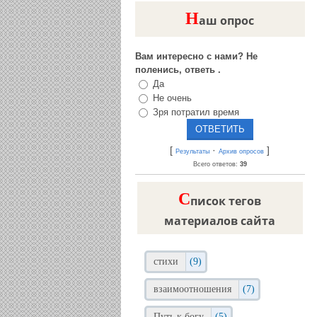
Н
аш опрос
Вам интересно с нами? Не
поленись, ответь .
Да
Не очень
Зря потратил время
[
·
]
Результаты
Архив опросов
Всего ответов:
39
C
писок тегов
материалов сайта
стихи
(9)
взаимоотношения
(7)
Путь к богу
(5)