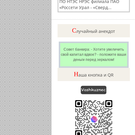
ПО НТЭС НРЭС филиала ПАО
«Россети Урал - «Сверд...
C
лучайный анекдот
Совет банкира: - Хотите увеличить
свой капитал вдвое? - положите ваши
деньги перед зеркалом!
Н
аша кнопка и QR