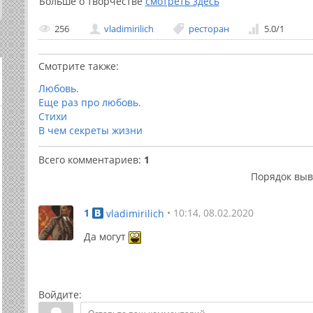
Больше о творчестве
смотреть здесь
256
vladimirilich
ресторан
5.0
/
1
Смотрите также:
Любовь.
Еще раз про любовь.
Стихи
В чем секреты жизни
Всего комментариев
:
1
Порядок выв
1
• 10:14, 08.02.2020
vladimirilich
Да могут
Войдите: