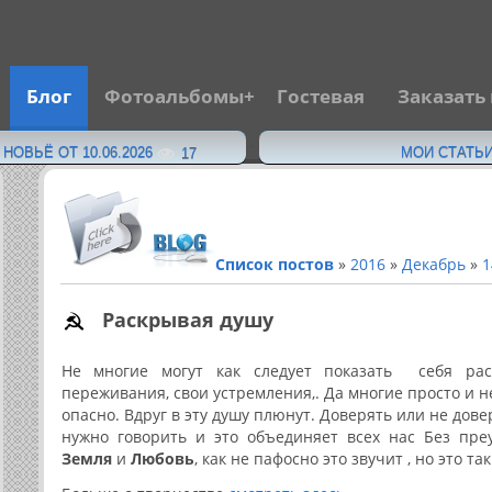
Блог
Фотоальбомы
Гостевая
Заказать
·
ОВЬЁ ОТ 10.06.2026
МОИ СТАТЬИ
17
Список постов
»
2016
»
Декабрь
»
1
Раскрывая душу
Не многие могут как следует показать себя
ра
переживания, свои устремления,. Да многие просто и не
опасно. Вдруг в эту душу плюнут. Доверять или не дове
нужно говорить и это объединяет всех нас Без пре
Земля
и
Любовь
, как не пафосно это звучит , но это так