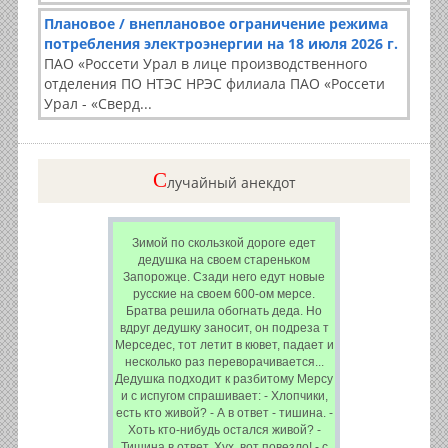
Плановое / внеплановое ограничение режима
потребления электроэнергии на 18 июля 2026 г.
ПАО «Россети Урал в лице производственного
отделения ПО НТЭС НРЭС филиала ПАО «Россети
Урал - «Сверд...
C
лучайный анекдот
Зимой по скользкой дороге едет
дедушка на своем стареньком
Запорожце. Сзади него едут новые
русские на своем 600-ом мерсе.
Братва решила обогнать деда. Но
вдруг дедушку заносит, он подреза т
Мерседес, тот летит в кювет, падает и
несколько раз переворачивается...
Дедушка подходит к разбитому Мерсу
и с испугом спрашивает: - Хлопчики,
есть кто живой? - А в ответ - тишина. -
Хоть кто-нибудь остался живой? -
Тишина в ответ. Хух, вот повезло! - с