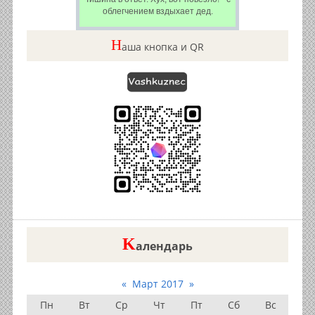
облегчением вздыхает дед.
Н
аша кнопка и QR
K
алендарь
«
Март 2017
»
Пн
Вт
Ср
Чт
Пт
Сб
Вс