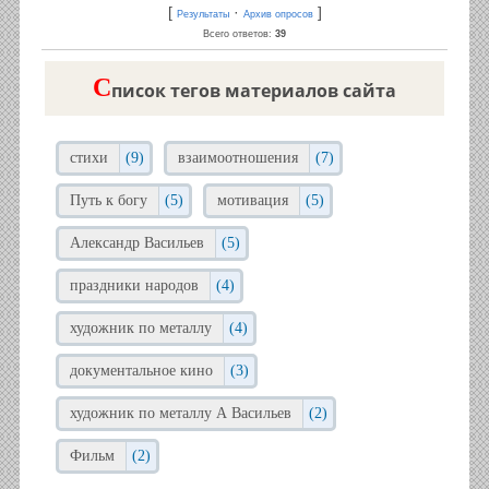
[
·
]
Результаты
Архив опросов
Всего ответов:
39
C
писок тегов материалов сайта
стихи
(9)
взаимоотношения
(7)
Путь к богу
(5)
мотивация
(5)
Александр Васильев
(5)
праздники народов
(4)
художник по металлу
(4)
документальное кино
(3)
художник по металлу А Васильев
(2)
Фильм
(2)