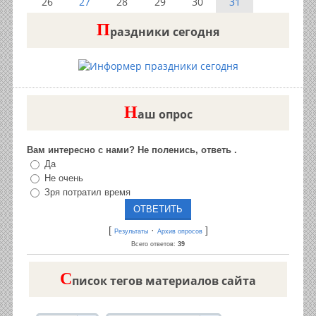
26
27
28
29
30
31
П
раздники сегодня
Н
аш опрос
Вам интересно с нами? Не поленись, ответь .
Да
Не очень
Зря потратил время
[
·
]
Результаты
Архив опросов
Всего ответов:
39
C
писок тегов материалов сайта