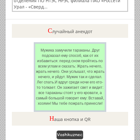
отделения ПО НТЭС НРЭС филиала ПАО «Россети
Урал - «Сверд...
C
лучайный анекдот
Мужика замучили тараканы. Друг
подсказал ему способ, как от их
избавиться: перед сном пройтись по
всем углам и сказать: Жрать нечего,
жрать нечего. Они услышат, что жрать
нечего, и уйдут. Мужик так и сделал.
Лег спать.И вдруг среди ночи его кто-
то толкает. Он зажигает свет и видит:
все тараканы стоят у его кровати, а
самый большой говорит ему: Вставай,
хозяин! Мы тебе пожрать принесли!
Н
аша кнопка и QR