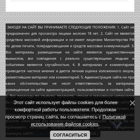
ЗАХОДЯ НА САЙТ ВЫ ПРИНИМАЕТЕ СЛЕДУЮЩИЕ ПОЛОЖЕНИЯ: 1. Сайт не
предназначен для просмотра лицами моложе 18 лет. 2. Сайт не является
средством массовой информации и не имеет лицензии Министерства РФ
по делам печати, телерадиовещания и средств массовых коммуникаций. 3.
Все материалы размещенные на сайте являются художественным
вымыслом, все совпадения с реально существующими людьми и
событиями являются случайностью. 4. В материалах и комментариях
приводится частное мнение и дается личная оценка изложенного лицом,
разместившим материал или комментарий. 5. Администрация сайта ни при
каких обстоятельствах не несет ответственность за материалы
размещенные на сайте администрацией, пользователями и гостями сайта.
6. Все переходы по ссылкам, просмотр, чтение и скачивание материалов
Этот сайт использует файлы cookies для более
Вы осуществляете на свой страх и риск. 7. Позиция администрации сайта не
всегда совпадает с позицией авторов материала. 8. Перечень правил не
комфортной работы пользователя. Продолжая
является исчерпывающим, администрация сайта оставляет за собой право
просмотр страниц сайта, вы соглашаетесь с
Политикой
вносить изменения без предварительного уведомления. 9. Если Вы не
использования файлов cookies
.
принимаете настоящие правила и условия то должны немедленно
покинуть сайт!!!
карта сайта
Copyright MyCorp © 2026
|
СОГЛАСИТЬСЯ