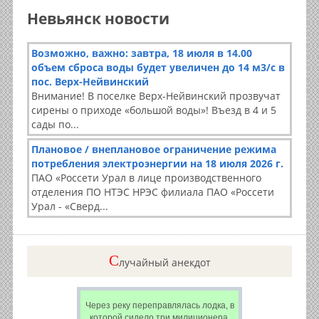
Невьянск новости
Возможно, важно: завтра, 18 июля в 14.00
объем сброса воды будет увеличен до 14 м3/с в
пос. Верх-Нейвинский
Внимание! В поселке Верх-Нейвинский прозвучат
сирены о приходе «большой воды»! Въезд в 4 и 5
сады по...
Плановое / внеплановое ограничение режима
потребления электроэнергии на 18 июля 2026 г.
ПАО «Россети Урал в лице производственного
отделения ПО НТЭС НРЭС филиала ПАО «Россети
Урал - «Сверд...
C
лучайный анекдот
Через реку переправлялась лодка, в
которой сидело три милиционера.