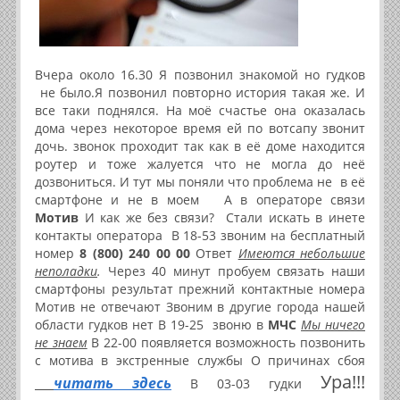
Вчера около 16.30 Я позвонил знакомой но гудков
не было.Я позвонил повторно история такая же. И
все таки поднялся. На моё счастье она оказалась
дома через некоторое время ей по вотсапу звонит
дочь. звонок проходит так как в её доме находится
роутер и тоже жалуется что не могла до неё
дозвониться. И тут мы поняли что проблема не в её
смартфоне и не в моем А в операторе связи
Мотив
И как же без связи? Стали искать в инете
контакты оператора В 18-53 звоним на бесплатный
номер
8 (800) 240 00 00
Ответ
Имеются небольшие
неполадки
.
Через 40 минут пробуем связать наши
смартфоны результат прежний контактные номера
Мотив не отвечают Звоним в другие города нашей
области гудков нет В 19-25 звоню в
МЧС
Мы ничего
не знаем
В 22-00 появляется возможность позвонить
с мотива в экстренные службы О причинах сбоя
Ура!!!
читать здесь
В 03-03 гудки