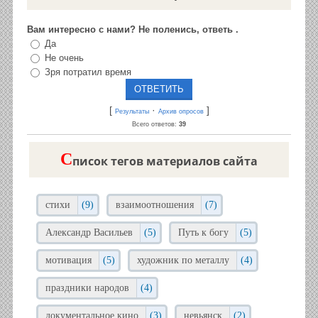
Вам интересно с нами? Не поленись, ответь .
Да
Не очень
Зря потратил время
[
·
]
Результаты
Архив опросов
Всего ответов:
39
C
писок тегов материалов сайта
стихи
(9)
взаимоотношения
(7)
Александр Васильев
(5)
Путь к богу
(5)
мотивация
(5)
художник по металлу
(4)
праздники народов
(4)
документальное кино
(3)
невьянск
(2)