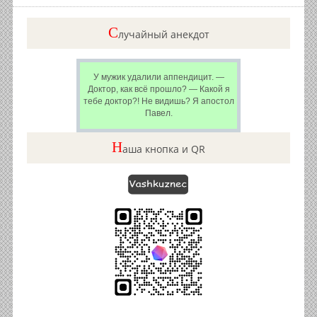
C
лучайный анекдот
У мужик удалили аппендицит. —
Доктор, как всё прошло? — Какой я
тебе доктор?! Не видишь? Я апостол
Павел.
Н
аша кнопка и QR