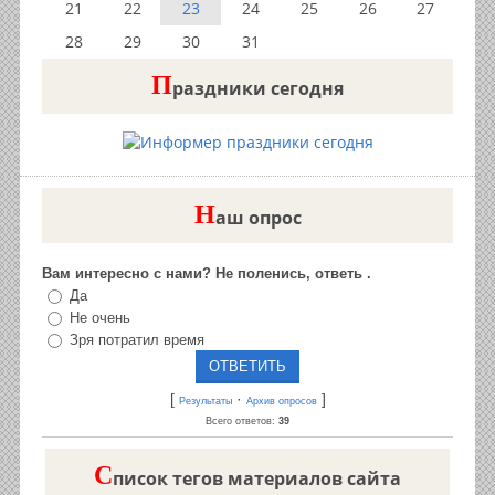
21
22
23
24
25
26
27
28
29
30
31
П
раздники сегодня
Н
аш опрос
Вам интересно с нами? Не поленись, ответь .
Да
Не очень
Зря потратил время
[
·
]
Результаты
Архив опросов
Всего ответов:
39
C
писок тегов материалов сайта