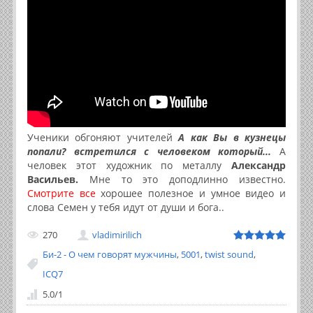
Ученики обгоняют учителей
А как Вы в кузнецы
попали? встретился с человеком который...
А
человек этот художник по металлу
Александр
Васильев.
Мне то это доподлинно известно.
Смотрите все
хорошее полезное и умное видео и
слова Семен у тебя идут от души и бога..
270
vladimirilich
Би-2 - О чем говорят мужчины
,
5001
,
twist sound
,
ICQ7
5.0
/
1