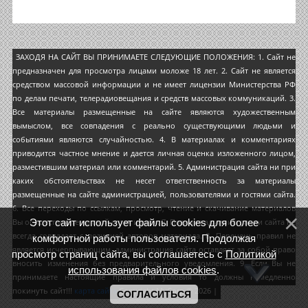
ЗАХОДЯ НА САЙТ ВЫ ПРИНИМАЕТЕ СЛЕДУЮЩИЕ ПОЛОЖЕНИЯ: 1. Сайт не
предназначен для просмотра лицами моложе 18 лет. 2. Сайт не является
средством массовой информации и не имеет лицензии Министерства РФ
по делам печати, телерадиовещания и средств массовых коммуникаций. 3.
Все материалы размещенные на сайте являются художественным
вымыслом, все совпадения с реально существующими людьми и
событиями являются случайностью. 4. В материалах и комментариях
приводится частное мнение и дается личная оценка изложенного лицом,
разместившим материал или комментарий. 5. Администрация сайта ни при
каких обстоятельствах не несет ответственность за материалы
размещенные на сайте администрацией, пользователями и гостями сайта.
6. Все переходы по ссылкам, просмотр, чтение и скачивание материалов
Этот сайт использует файлы cookies для более
Вы осуществляете на свой страх и риск. 7. Позиция администрации сайта не
всегда совпадает с позицией авторов материала. 8. Перечень правил не
комфортной работы пользователя. Продолжая
является исчерпывающим, администрация сайта оставляет за собой право
просмотр страниц сайта, вы соглашаетесь с
Политикой
вносить изменения без предварительного уведомления. 9. Если Вы не
использования файлов cookies
.
принимаете настоящие правила и условия то должны немедленно
покинуть сайт!!!
карта сайта
Copyright MyCorp © 2026
|
СОГЛАСИТЬСЯ