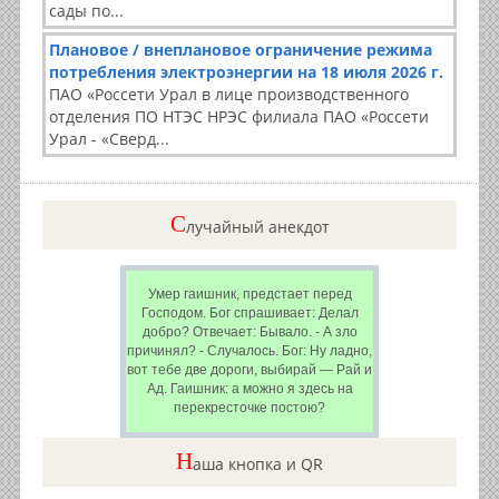
сады по...
Плановое / внеплановое ограничение режима
потребления электроэнергии на 18 июля 2026 г.
ПАО «Россети Урал в лице производственного
отделения ПО НТЭС НРЭС филиала ПАО «Россети
Урал - «Сверд...
C
лучайный анекдот
Умер гаишник, предстает перед
Господом. Бог спрашивает: Делал
добро? Отвечает: Бывало. - А зло
причинял? - Случалось. Бог: Ну ладно,
вот тебе две дороги, выбирай — Рай и
Ад. Гаишник: а можно я здесь на
перекресточке постою?
Н
аша кнопка и QR