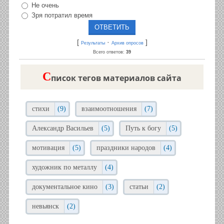
Не очень
Зря потратил время
[
·
]
Результаты
Архив опросов
Всего ответов:
39
C
писок тегов материалов сайта
стихи
(9)
взаимоотношения
(7)
Александр Васильев
(5)
Путь к богу
(5)
мотивация
(5)
праздники народов
(4)
художник по металлу
(4)
документальное кино
(3)
статьи
(2)
невьянск
(2)