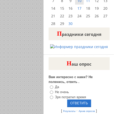
7
8
9
10
11
12
13
14
15
16
17
18
19
20
21
22
23
24
25
26
27
28
29
30
П
раздники сегодня
Н
аш опрос
Вам интересно с нами? Не
поленись, ответь .
Да
Не очень
Зря потратил время
[
·
]
Результаты
Архив опросов