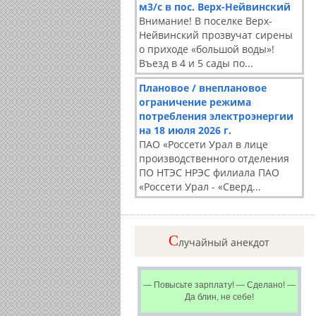
м3/с в пос. Верх-Нейвинский
Внимание! В поселке Верх-
Нейвинский прозвучат сирены
о приходе «большой воды»!
Въезд в 4 и 5 сады по...
Плановое / внеплановое
ограничение режима
потребления электроэнергии
на 18 июля 2026 г.
ПАО «Россети Урал в лице
производственного отделения
ПО НТЭС НРЭС филиала ПАО
«Россети Урал - «Сверд...
C
лучайный анекдот
— Повысьте зарплату! — Сделано! —
Да блин, не себе!