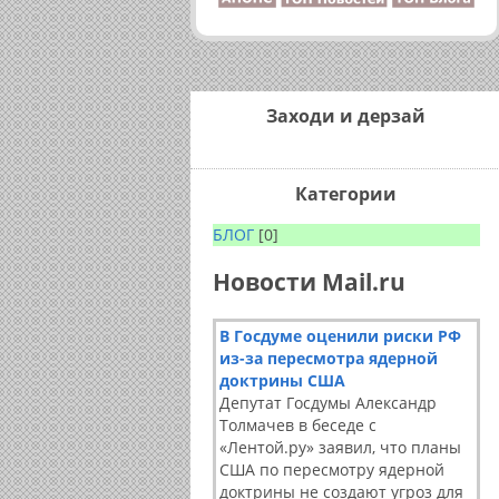
Заходи и дерзай
Категории
БЛОГ
[0]
Новости Mail.ru
В Госдуме оценили риски РФ
из-за пересмотра ядерной
доктрины США
Депутат Госдумы Александр
Толмачев в беседе с
«Лентой.ру» заявил, что планы
США по пересмотру ядерной
доктрины не создают угроз для