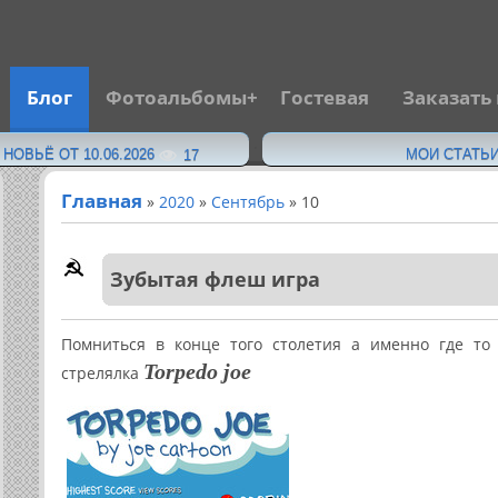
Блог
Фотоальбомы
Гостевая
Заказать
·
ОВЬЁ ОТ 10.06.2026
МОИ СТАТЬИ
17
Главная
»
2020
»
Сентябрь
»
10
Зубытая флеш игра
Помниться в конце того столетия а именно где то
Torpedo joe
стрелялка