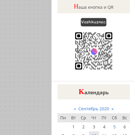
Н
аша кнопка и QR
K
алендарь
«
Сентябрь 2020
»
Пн
Вт
Ср
Чт
Пт
Сб
Вс
1
2
3
4
5
6