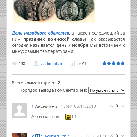
День народного единства
, а также последующий за
ним
праздник воинской славы
Так оказывается
сегодня называется день
7 ноября
Мы встречаем с
минусовыми температурами.
198
vladimirilich
5.0
/
1
Всего комментариев
:
2
Порядок вывода комментариев:
0
1
• 15:47, 06.11.2019
Анонимно
А я и не знал!
!!!
0
2
• 13:05, 08.11.2019
vladimirilich