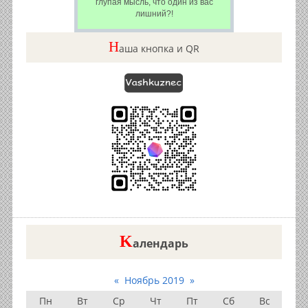
глупая мысль, что один из вас
лишний?!
Н
аша кнопка и QR
K
алендарь
«
Ноябрь 2019
»
Пн
Вт
Ср
Чт
Пт
Сб
Вс