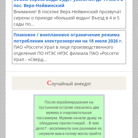
пос. Верх-Нейвинский
Внимание! В поселке Верх-Нейвинский прозвучат
сирены о приходе «большой воды»! Въезд в 4 и 5
сады по...
Плановое / внеплановое ограничение режима
потребления электроэнергии на 18 июля 2026 г.
ПАО «Россети Урал в лице производственного
отделения ПО НТЭС НРЭС филиала ПАО «Россети
Урал - «Сверд...
C
лучайный анекдот
После кораблекрушения на
пустынном острове оказались два
мужика и очаровательная
пассажирка. Мужики начали драку за
обладание прелестницей. - В чем
дело? - воскликнула она разнимая их,
- неужели вам в голову могла прийти