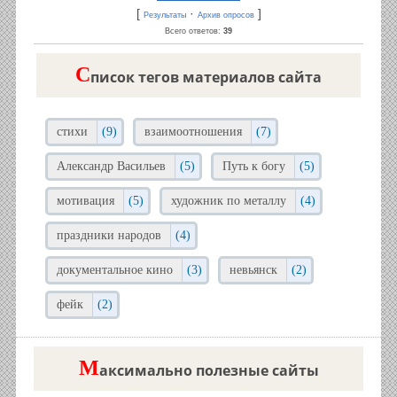
[
·
]
Результаты
Архив опросов
Всего ответов:
39
C
писок тегов материалов сайта
стихи
(9)
взаимоотношения
(7)
Александр Васильев
(5)
Путь к богу
(5)
мотивация
(5)
художник по металлу
(4)
праздники народов
(4)
документальное кино
(3)
невьянск
(2)
фейк
(2)
М
аксимально полезные сайты