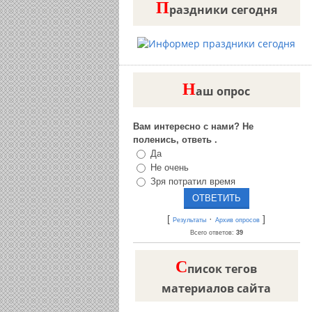
П
раздники сегодня
Н
аш опрос
Вам интересно с нами? Не
поленись, ответь .
Да
Не очень
Зря потратил время
[
·
]
Результаты
Архив опросов
Всего ответов:
39
C
писок тегов
материалов сайта