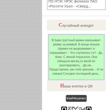
ПО НТЭС НРЭС филиала ПАО
«Россети Урал - «Сверд...
C
лучайный анекдот
В баре грустный мужик заказывает
рюмку за рюмкой. В конце концов
бармен не выдерживает и
спрашивает: - Что случилось-то? - Да,
блин. С женой поругался. Она
обещала месяц со мной не
разговаривать. - Да уж...
Представляю, как тебе хреново. - И не
говори! Сегодня последний день...
Н
аша кнопка и QR