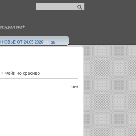
 изделие
 НОВЬЁ ОТ 24.05.2026
38
» Фейк но красиво
15:49