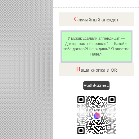
C
лучайный анекдот
У мужик удалили аппендицит. —
Доктор, как всё прошло? — Какой я
тебе доктор?! Не видишь? Я апостол
Павел.
Н
аша кнопка и QR