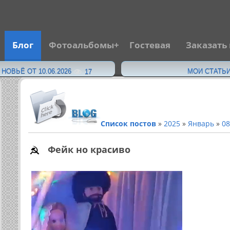
Блог
Фотоальбомы
Гостевая
Заказать
·
ОВЬЁ ОТ 10.06.2026
МОИ СТАТЬИ
17
Список постов
»
2025
»
Январь
»
08
Фейк но красиво