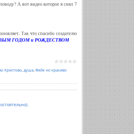
поводу? А вот видео которое я снял 7
охновляет. Так что спасибо создателю
ВЫМ ГОДОМ и РОЖДЕСТВОМ
во Христово
,
душа
,
Фейк но красиво
остоятельно).