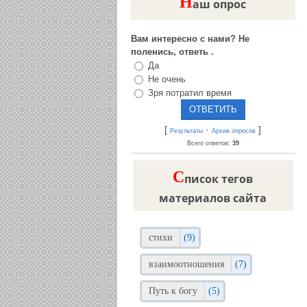
Н
аш опрос
Вам интересно с нами? Не
поленись, ответь .
Да
Не очень
Зря потратил время
[
·
]
Результаты
Архив опросов
Всего ответов:
39
C
писок тегов
материалов сайта
стихи
(9)
взаимоотношения
(7)
Путь к богу
(5)