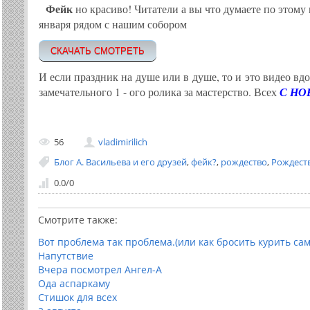
Фейк
но красиво! Читатели а вы что думаете по этому 
января рядом с нашим собором
СКАЧАТЬ СМОТРЕТЬ
И если праздник на душе или в душе, то и это видео вд
замечательного 1 - ого ролика за мастерство. Всех
С НО
56
vladimirilich
Блог А. Васильева и его друзей
,
фейк?
,
рождество
,
Рождест
0.0
/
0
Смотрите также:
Вот проблема так проблема.(или как бросить курить сам
Напутствие
Вчера посмотрел Ангел-А
Ода аспаркаму
Стишок для всех