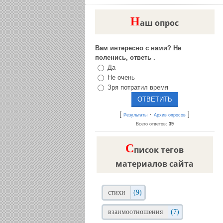
Н
аш опрос
Вам интересно с нами? Не
поленись, ответь .
Да
Не очень
Зря потратил время
[
·
]
Результаты
Архив опросов
Всего ответов:
39
C
писок тегов
материалов сайта
стихи
(9)
взаимоотношения
(7)