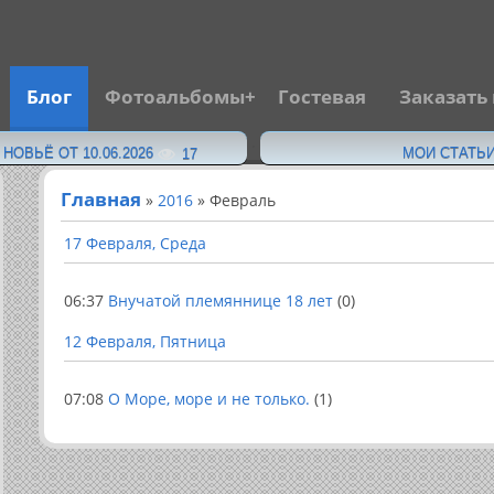
Блог
Фотоальбомы
Гостевая
Заказать
·
ОВЬЁ ОТ 10.06.2026
МОИ СТАТЬИ
17
Главная
»
2016
»
Февраль
17 Февраля, Среда
06:37
Внучатой племяннице 18 лет
(0)
12 Февраля, Пятница
07:08
О Море, море и не только.
(1)