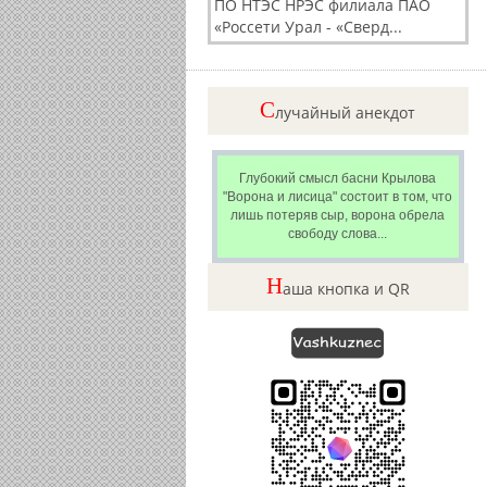
ПО НТЭС НРЭС филиала ПАО
«Россети Урал - «Сверд...
C
лучайный анекдот
Глyбокий смысл басни Крылова
"Ворона и лисица" состоит в том, что
лишь потеряв сыр, ворона обрела
свободy слова...
Н
аша кнопка и QR