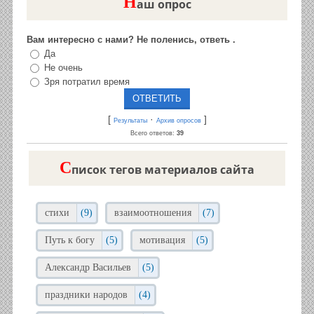
Н
аш опрос
Вам интересно с нами? Не поленись, ответь .
Да
Не очень
Зря потратил время
[
·
]
Результаты
Архив опросов
Всего ответов:
39
C
писок тегов материалов сайта
стихи
(9)
взаимоотношения
(7)
Путь к богу
(5)
мотивация
(5)
Александр Васильев
(5)
праздники народов
(4)