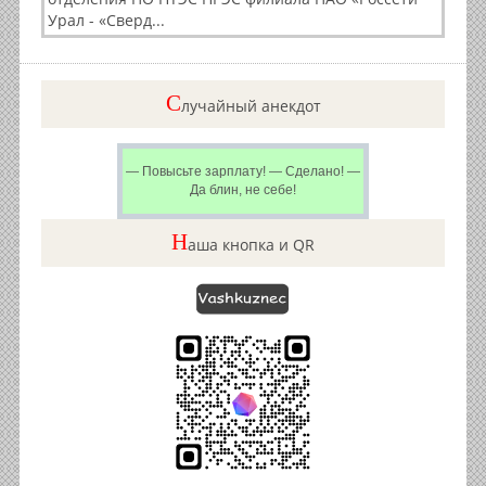
Урал - «Сверд...
C
лучайный анекдот
— Повысьте зарплату! — Сделано! —
Да блин, не себе!
Н
аша кнопка и QR