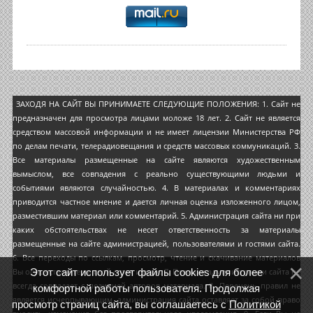
ЗАХОДЯ НА САЙТ ВЫ ПРИНИМАЕТЕ СЛЕДУЮЩИЕ ПОЛОЖЕНИЯ: 1. Сайт не
предназначен для просмотра лицами моложе 18 лет. 2. Сайт не является
средством массовой информации и не имеет лицензии Министерства РФ
по делам печати, телерадиовещания и средств массовых коммуникаций. 3.
Все материалы размещенные на сайте являются художественным
вымыслом, все совпадения с реально существующими людьми и
событиями являются случайностью. 4. В материалах и комментариях
приводится частное мнение и дается личная оценка изложенного лицом,
разместившим материал или комментарий. 5. Администрация сайта ни при
каких обстоятельствах не несет ответственность за материалы
размещенные на сайте администрацией, пользователями и гостями сайта.
6. Все переходы по ссылкам, просмотр, чтение и скачивание материалов
Этот сайт использует файлы cookies для более
Вы осуществляете на свой страх и риск. 7. Позиция администрации сайта не
всегда совпадает с позицией авторов материала. 8. Перечень правил не
комфортной работы пользователя. Продолжая
является исчерпывающим, администрация сайта оставляет за собой право
просмотр страниц сайта, вы соглашаетесь с
Политикой