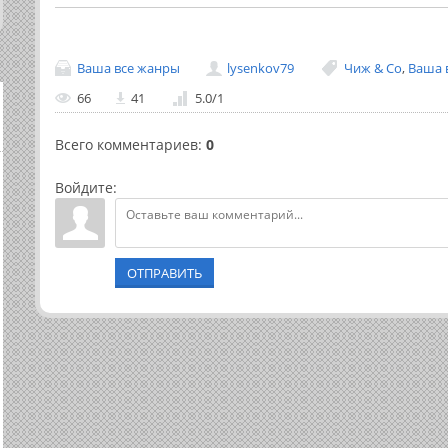
Ваша все жанры
lysenkov79
Чиж & Co
,
Ваша 
66
41
5.0
/
1
Всего комментариев
:
0
Войдите:
ОТПРАВИТЬ