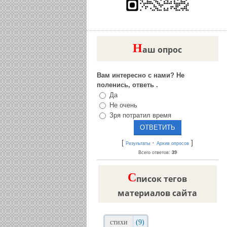
Н
аш опрос
Вам интересно с нами? Не
поленись, ответь .
Да
Не очень
Зря потратил время
[
·
]
Результаты
Архив опросов
Всего ответов:
39
C
писок тегов
материалов сайта
стихи
(9)