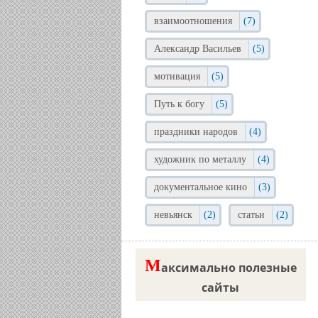
взаимоотношения
(7)
Александр Васильев
(5)
мотивация
(5)
Путь к богу
(5)
праздники народов
(4)
художник по металлу
(4)
документальное кино
(3)
невьянск
(2)
статьи
(2)
М
аксимально полезные
сайты