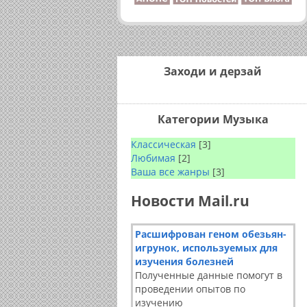
Заходи и дерзай
Категории Музыка
Классическая
[3]
Любимая
[2]
Ваша все жанры
[3]
Новости Mail.ru
Расшифрован геном обезьян-
игрунок, используемых для
изучения болезней
Полученные данные помогут в
проведении опытов по
изучению