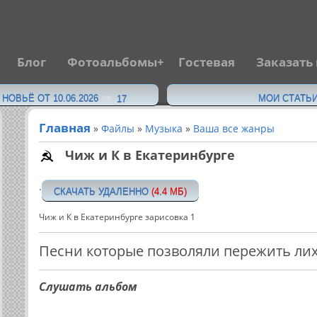
Блог
Фотоальбомы
Гостевая
Заказать
·
ОВЬЁ ОТ 10.06.2026
МОИ СТАТЬИ
17
Главная
»
Файлы
»
Музыка
»
Ваша все жанры
Чиж и К в Екатеринбурге
·
СКАЧАТЬ УДАЛЕННО
(4.4 MБ)
Чиж и К в Екатеринбурге зарисовка 1
Песни которые позволяли пережить лих
Слушать альбом