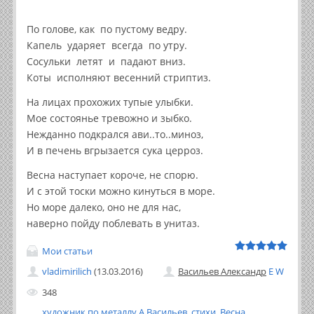
По голове, как по пустому ведру.
Капель ударяет всегда по утру.
Сосульки летят и падают вниз.
Коты исполняют весенний стриптиз.
На лицах прохожих тупые улыбки.
Мое состоянье тревожно и зыбко.
Нежданно подкрался ави..то..миноз,
И в печень вгрызается сука церроз.
Весна наступает короче, не спорю.
И с этой тоски можно кинуться в море.
Но море далеко, оно не для нас,
наверно пойду поблевать в унитаз.
Мои статьи
vladimirilich
(13.03.2016)
Васильев Александр
E
W
348
художник по металлу А Васильев
,
стихи
,
Весна