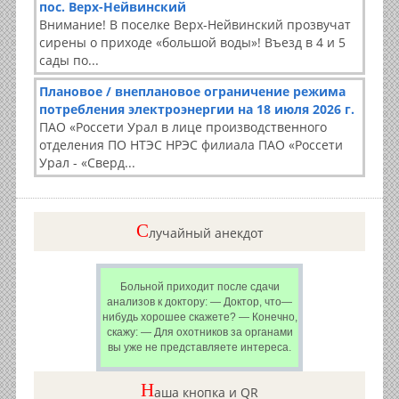
пос. Верх-Нейвинский
Внимание! В поселке Верх-Нейвинский прозвучат
сирены о приходе «большой воды»! Въезд в 4 и 5
сады по...
Плановое / внеплановое ограничение режима
потребления электроэнергии на 18 июля 2026 г.
ПАО «Россети Урал в лице производственного
отделения ПО НТЭС НРЭС филиала ПАО «Россети
Урал - «Сверд...
C
лучайный анекдот
Больной приходит после сдачи
анализов к доктору: — Доктор, что—
нибудь хорошее скажете? — Конечно,
скажу: — Для охотников за органами
вы уже не представляете интереса.
Н
аша кнопка и QR