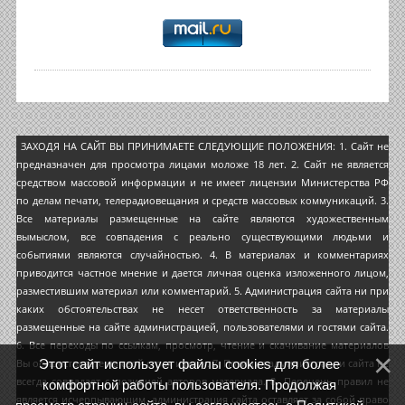
ЗАХОДЯ НА САЙТ ВЫ ПРИНИМАЕТЕ СЛЕДУЮЩИЕ ПОЛОЖЕНИЯ: 1. Сайт не
предназначен для просмотра лицами моложе 18 лет. 2. Сайт не является
средством массовой информации и не имеет лицензии Министерства РФ
по делам печати, телерадиовещания и средств массовых коммуникаций. 3.
Все материалы размещенные на сайте являются художественным
вымыслом, все совпадения с реально существующими людьми и
событиями являются случайностью. 4. В материалах и комментариях
приводится частное мнение и дается личная оценка изложенного лицом,
разместившим материал или комментарий. 5. Администрация сайта ни при
каких обстоятельствах не несет ответственность за материалы
размещенные на сайте администрацией, пользователями и гостями сайта.
6. Все переходы по ссылкам, просмотр, чтение и скачивание материалов
Этот сайт использует файлы cookies для более
Вы осуществляете на свой страх и риск. 7. Позиция администрации сайта не
всегда совпадает с позицией авторов материала. 8. Перечень правил не
комфортной работы пользователя. Продолжая
является исчерпывающим, администрация сайта оставляет за собой право