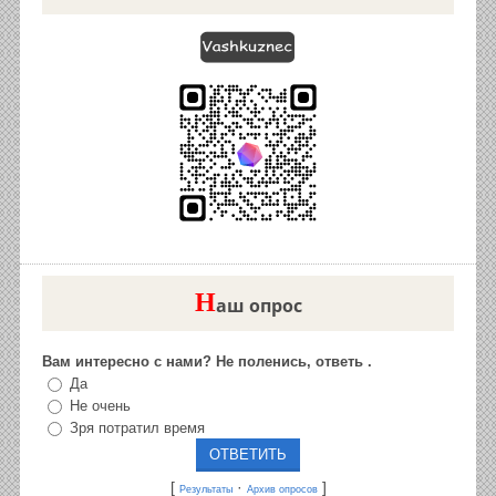
Н
аш опрос
Вам интересно с нами? Не поленись, ответь .
Да
Не очень
Зря потратил время
[
·
]
Результаты
Архив опросов