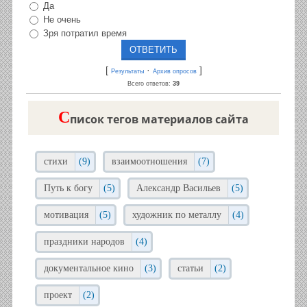
Да
Не очень
Зря потратил время
[
·
]
Результаты
Архив опросов
Всего ответов:
39
C
писок тегов материалов сайта
стихи
(9)
взаимоотношения
(7)
Путь к богу
(5)
Александр Васильев
(5)
мотивация
(5)
художник по металлу
(4)
праздники народов
(4)
документальное кино
(3)
статьи
(2)
проект
(2)