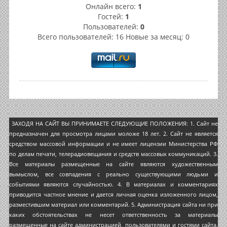
Онлайн всего:
1
Гостей:
1
Пользователей:
0
Всего пользователей: 16 Новые за месяц: 0
ЗАХОДЯ НА САЙТ ВЫ ПРИНИМАЕТЕ СЛЕДУЮЩИЕ ПОЛОЖЕНИЯ: 1. Сайт не
предназначен для просмотра лицами моложе 18 лет. 2. Сайт не является
средством массовой информации и не имеет лицензии Министерства РФ
по делам печати, телерадиовещания и средств массовых коммуникаций. 3.
Все материалы размещенные на сайте являются художественным
вымыслом, все совпадения с реально существующими людьми и
событиями являются случайностью. 4. В материалах и комментариях
приводится частное мнение и дается личная оценка изложенного лицом,
разместившим материал или комментарий. 5. Администрация сайта ни при
каких обстоятельствах не несет ответственность за материалы
размещенные на сайте администрацией, пользователями и гостями сайта.