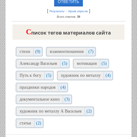
[
·
]
Результаты
Архив опросов
Всего ответов:
39
C
писок тегов материалов сайта
стихи
(9)
взаимоотношения
(7)
Александр Васильев
(5)
мотивация
(5)
Путь к богу
(5)
художник по металлу
(4)
праздники народов
(4)
документальное кино
(3)
художник по металлу А Васильев
(2)
статьи
(2)