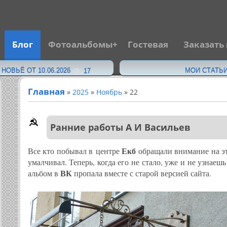
Блог
Фотоальбомы
Гостевая
Заказать
·
ОВЬЁ ОТ 10.06.2026
МОИ СТАТЬИ
17
Главная
»
2025
»
Ноябрь
»
22
Ранние работы А И Васильев
Екб
Все кто побывал в центре
обращали внимание на эт
умалчивал. Теперь, когда его не стало, уже и не узнаешь
ВК
альбом в
пропала вместе с старой версией сайта.