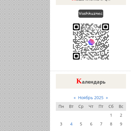
K
алендарь
«
Ноябрь 2025
»
Пн
Вт
Ср
Чт
Пт
Сб
Вс
1
2
3
4
5
6
7
8
9