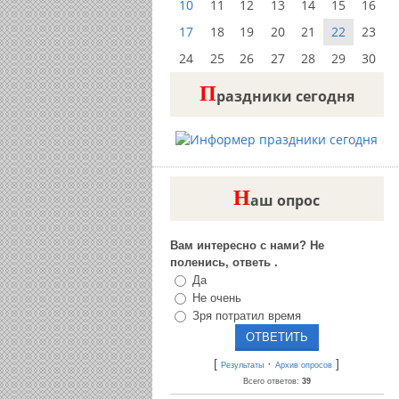
10
11
12
13
14
15
16
17
18
19
20
21
22
23
24
25
26
27
28
29
30
П
раздники сегодня
Н
аш опрос
Вам интересно с нами? Не
поленись, ответь .
Да
Не очень
Зря потратил время
[
·
]
Результаты
Архив опросов
Всего ответов:
39