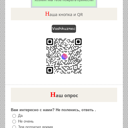
хозяин! Мы тебе пожрать принесли!
Н
аша кнопка и QR
Н
аш опрос
Вам интересно с нами? Не поленись, ответь .
Да
Не очень
Зря потратил время