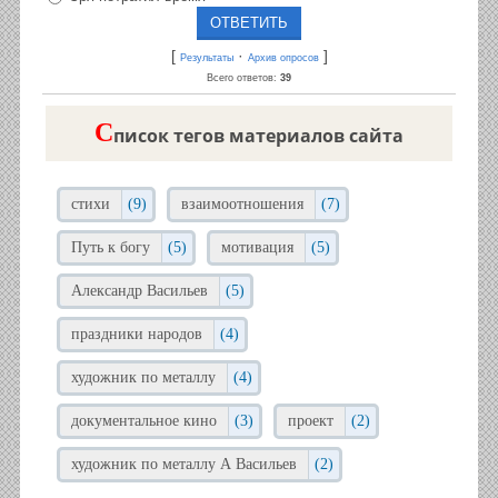
[
·
]
Результаты
Архив опросов
Всего ответов:
39
C
писок тегов материалов сайта
стихи
(9)
взаимоотношения
(7)
Путь к богу
(5)
мотивация
(5)
Александр Васильев
(5)
праздники народов
(4)
художник по металлу
(4)
документальное кино
(3)
проект
(2)
художник по металлу А Васильев
(2)