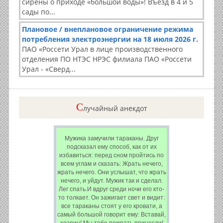
сирены о приходе «большой воды»! Въезд в 4 и 5
сады по...
Плановое / внеплановое ограничение режима
потребления электроэнергии на 18 июля 2026 г.
ПАО «Россети Урал в лице производственного
отделения ПО НТЭС НРЭС филиала ПАО «Россети
Урал - «Сверд...
C
лучайный анекдот
Мужика замучили тараканы. Друг
подсказал ему способ, как от их
избавиться: перед сном пройтись по
всем углам и сказать: Жрать нечего,
жрать нечего. Они услышат, что жрать
нечего, и уйдут. Мужик так и сделал.
Лег спать.И вдруг среди ночи его кто-
то толкает. Он зажигает свет и видит:
все тараканы стоят у его кровати, а
самый большой говорит ему: Вставай,