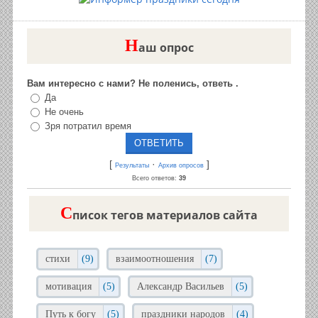
Н
аш опрос
Вам интересно с нами? Не поленись, ответь .
Да
Не очень
Зря потратил время
[
·
]
Результаты
Архив опросов
Всего ответов:
39
C
писок тегов материалов сайта
стихи
(9)
взаимоотношения
(7)
мотивация
(5)
Александр Васильев
(5)
Путь к богу
(5)
праздники народов
(4)