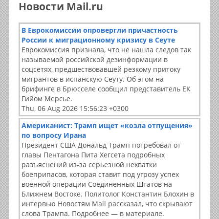
Новости Mail.ru
В Еврокомиссии опровергли причастность
России к миграционному кризису в Сеуте
Еврокомиссия признала, что не нашла следов так
называемой российской дезинформации в
соцсетях, предшествовавшей резкому притоку
мигрантов в испанскую Сеуту. Об этом на
брифинге в Брюсселе сообщил представитель ЕК
Гийом Мерсье.
Thu, 06 Aug 2026 15:56:23 +0300
Американист: Трамп ищет «козла отпущения»
по вопросу Ирана
Президент США Дональд Трамп потребовал от
главы Пентагона Пита Хегсета подробных
разъяснений из-за серьезной нехватки
боеприпасов, которая ставит под угрозу успех
военной операции Соединенных Штатов на
Ближнем Востоке. Политолог Константин Блохин в
интервью Новостям Mail рассказал, что скрывают
слова Трампа. Подробнее — в материале.