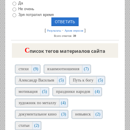
Да
Не очень
Зря потратил время
[
·
]
Результаты
Архив опросов
Всего ответов:
39
C
писок тегов материалов сайта
стихи
(9)
взаимоотношения
(7)
Александр Васильев
(5)
Путь к богу
(5)
мотивация
(5)
праздники народов
(4)
художник по металлу
(4)
документальное кино
(3)
невьянск
(2)
статьи
(2)