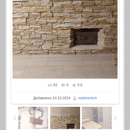
62
0
5.0
В реальном размере
963x1280
/ 169.6Kb
Добавлено
10.10.2024
vladimirilich