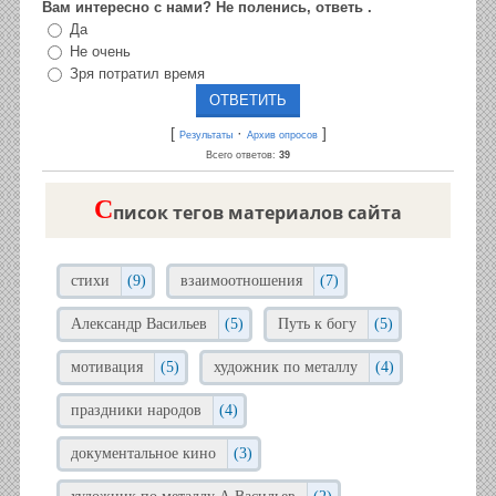
Вам интересно с нами? Не поленись, ответь .
Да
Не очень
Зря потратил время
[
·
]
Результаты
Архив опросов
Всего ответов:
39
C
писок тегов материалов сайта
стихи
(9)
взаимоотношения
(7)
Александр Васильев
(5)
Путь к богу
(5)
мотивация
(5)
художник по металлу
(4)
праздники народов
(4)
документальное кино
(3)