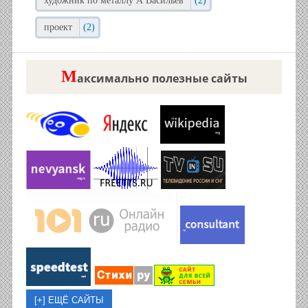
художник по металлу А Васильев
(2)
проект
(2)
М
аксимально полезные сайты