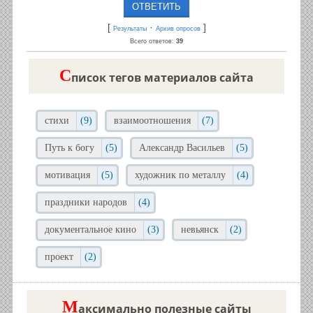
[
·
]
Результаты
Архив опросов
Всего ответов:
39
C
писок тегов материалов сайта
стихи
(9)
взаимоотношения
(7)
Путь к богу
(5)
Александр Васильев
(5)
мотивация
(5)
художник по металлу
(4)
праздники народов
(4)
документальное кино
(3)
невьянск
(2)
проект
(2)
М
аксимально полезные сайты